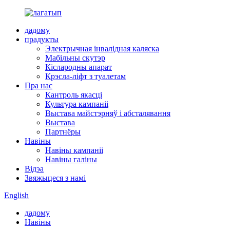
дадому
прадукты
Электрычная інвалідная каляска
Мабільны скутэр
Кіслародны апарат
Крэсла-ліфт з туалетам
Пра нас
Кантроль якасці
Культура кампаніі
Выстава майстэрняў і абсталявання
Выстава
Партнёры
Навіны
Навіны кампаніі
Навіны галіны
Відэа
Звяжыцеся з намі
English
дадому
Навіны