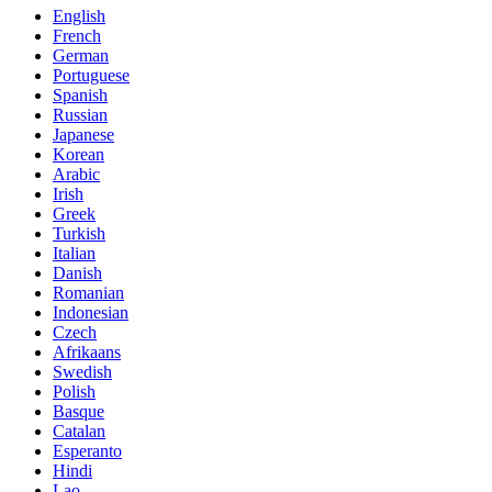
English
French
German
Portuguese
Spanish
Russian
Japanese
Korean
Arabic
Irish
Greek
Turkish
Italian
Danish
Romanian
Indonesian
Czech
Afrikaans
Swedish
Polish
Basque
Catalan
Esperanto
Hindi
Lao