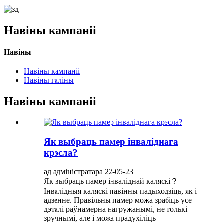
Навіны кампаніі
Навіны
Навіны кампаніі
Навіны галіны
Навіны кампаніі
Як выбраць памер інваліднага
крэсла?
ад адміністратара 22-05-23
Як выбраць памер інваліднай каляскі？
Інвалідныя каляскі павінны падыходзіць, як і
адзенне. Правільны памер можа зрабіць усе
дэталі раўнамерна нагружанымі, не толькі
зручнымі, але і можа прадухіліць