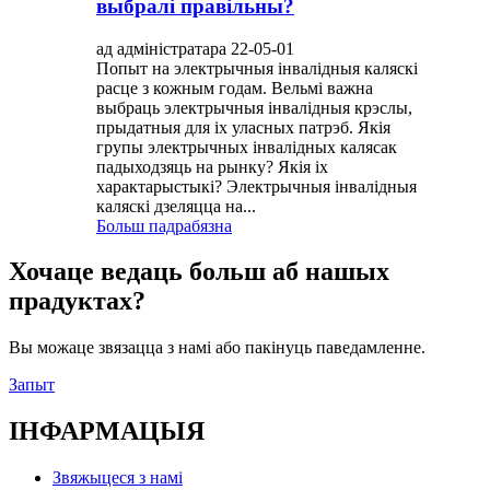
выбралі правільны?
ад адміністратара 22-05-01
Попыт на электрычныя інвалідныя каляскі
расце з кожным годам. Вельмі важна
выбраць электрычныя інвалідныя крэслы,
прыдатныя для іх уласных патрэб. Якія
групы электрычных інвалідных калясак
падыходзяць на рынку? Якія іх
характарыстыкі? Электрычныя інвалідныя
каляскі дзеляцца на...
Больш падрабязна
Хочаце ведаць больш аб нашых
прадуктах?
Вы можаце звязацца з намі або пакінуць паведамленне.
Запыт
ІНФАРМАЦЫЯ
Звяжыцеся з намі