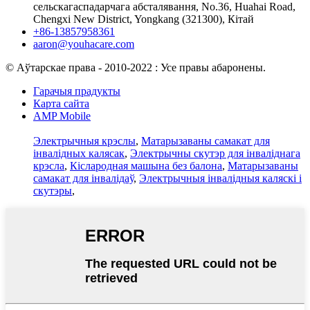
сельскагаспадарчага абсталявання, No.36, Huahai Road,
Chengxi New District, Yongkang (321300), Кітай
+86-13857958361
aaron@youhacare.com
© Аўтарскае права - 2010-2022 : Усе правы абаронены.
Гарачыя прадукты
Карта сайта
AMP Mobile
Электрычныя крэслы
,
Матарызаваны самакат для
інвалідных калясак
,
Электрычны скутэр для інваліднага
крэсла
,
Кіслародная машына без балона
,
Матарызаваны
самакат для інвалідаў
,
Электрычныя інвалідныя каляскі і
скутэры
,