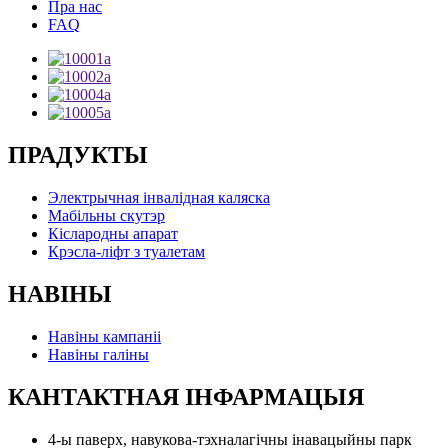
Пра нас
FAQ
ПРАДУКТЫ
Электрычная інвалідная каляска
Мабільны скутэр
Кіслародны апарат
Крэсла-ліфт з туалетам
НАВІНЫ
Навіны кампаніі
Навіны галіны
КАНТАКТНАЯ ІНФАРМАЦЫЯ
4-ы паверх, навукова-тэхналагічны інавацыйны парк