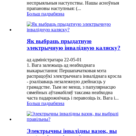
неспрыяльныя наступствы. Нашы асноўныя
прапановы наступныя: (...
Больш падрабязна
Як выбраць прыдатную
электрычную інвалідную каляску?
ад адміністратара 22-05-01
1. Вага залежыць ад неабходнага
выкарыстання: Першапачатковая мэта
распрацоўкі электрычнага інваліднага крэсла
- рэалізаваць незалежную дзейнасць у
грамадстве. Тым не менш, з папулярнасцю
сямейных аўтамабіляў таксама неабходна
часта падарожнічаць і перавозіць іх. Вага і...
Больш падрабязна
Электрычны інвалідны вазок, вы