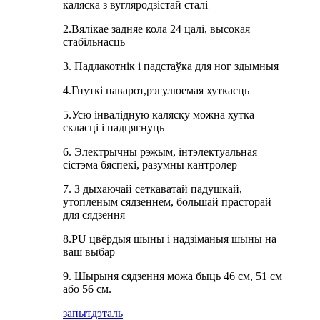
каляска з вугляродзістай сталі
2.Вялікае задняе кола 24 цалі, высокая
стабільнасць
3. Падлакотнік і падстаўка для ног здымныя
4.Гнуткі паварот,рэгулюемая хуткасць
5.Усю інвалідную каляску можна хутка
скласці і падцягнуць
6. Электрычны рэжым, інтэлектуальная
сістэма бяспекі, разумны кантролер
7. З дыхаючай сеткаватай падушкай,
утопленым сядзеннем, большай прасторай
для сядзення
8.PU цвёрдыя шыны і надзіманыя шыны на
ваш выбар
9. Шырыня сядзення можа быць 46 см, 51 см
або 56 см.
запыт
дэталь