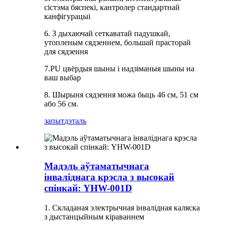
сістэма бяспекі, кантролер стандартнай
канфігурацыі
6. З дыхаючай сеткаватай падушкай,
утопленым сядзеннем, большай прасторай
для сядзення
7.PU цвёрдыя шыны і надзіманыя шыны на
ваш выбар
8. Шырыня сядзення можа быць 46 см, 51 см
або 56 см.
запыт
дэталь
Мадэль аўтаматычнага
інваліднага крэсла з высокай
спінкай: YHW-001D
1. Складаная электрычная інвалідная каляска
з дыстанцыйным кіраваннем