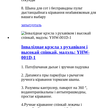
8. Шына для сот і бесправадны пульт
дыстанцыйнага кіравання неабавязковыя для
вашага выбару
запыт
дэталь
Інваліднае крэсла з рухавіком і
высокай спінкай, мадэль: YHW-
001D-1
1. Патоўшчаная дыхае і зручная падушка
2. Дапамога пры паркоўцы з рычагом
ручнога кіравання тормазам шыны.
3. Разумны кантролер, паварот на 360 °,
воданепранікальны і антыперашкодны,
простае кіраванне.
4.Ручнае кіраванне спінкай лежачы і