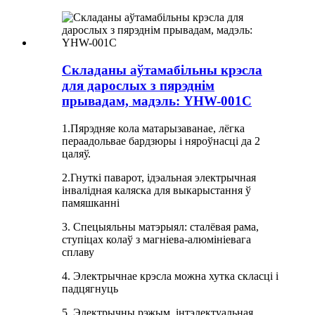
Складаны аўтамабільны крэсла
для дарослых з пярэднім
прывадам, мадэль: YHW-001C
1.Пярэдняе кола матарызаванае, лёгка
пераадольвае бардзюры і няроўнасці да 2
цаляў.
2.Гнуткі паварот, ідэальная электрычная
інвалідная каляска для выкарыстання ў
памяшканні
3. Спецыяльны матэрыял: сталёвая рама,
ступіцах колаў з магніева-алюмініевага
сплаву
4. Электрычнае крэсла можна хутка скласці і
падцягнуць
5. Электрычны рэжым, інтэлектуальная