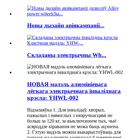
Новы дызайн авіякампаніі...
Складаны электрычны Wh...
НОВАЯ мадэль алюмініевага
лёгкага электрычнага інваліднага
крэсла: YHWL-002
Відэазаяўка 1. Для інвалідаў, хворых,
пажылых і нямоглых з нязручнасцямі не
больш за 120 кг, за выключэннем тых, чыё
асяроддзе кіравання не можа быць ацэнена.
2. Гэтую мадэль можна выкарыстоўваць для
паездак на кароткія адлегласці ў памяшканні