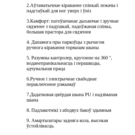
2.Аўтаматычнае кіраванне спінкай лежачы і
падстаўкай для ног уверх і ўніз
3.Камфорт: патоўшчанае дыхаючае і зручнае
сядзенне з падушкай, падоўжаная спінка,
большая прастора для сядзення
4. Дапамога пры паркоўцы з рычагом
ручнога кіравання тормазам шыны
5. Разумны кантролер, кручэнне на 360 °,
воданепранікальнасць і перашкоды,
адчувальная праца
6.Ручное і электрычнае свабоднае
пераключэнне рэжымаў
7.Дадатковая цвёрдая шына PU і надзіманая
шына
8. Падлакотнікі з абодвух бакоў здымныя
9. Амартызатары задняга кола, высокая
ўстойлівасць.