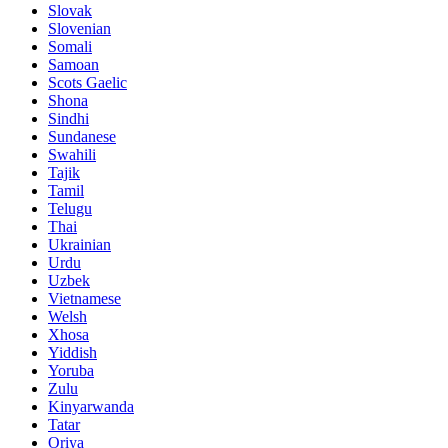
Slovak
Slovenian
Somali
Samoan
Scots Gaelic
Shona
Sindhi
Sundanese
Swahili
Tajik
Tamil
Telugu
Thai
Ukrainian
Urdu
Uzbek
Vietnamese
Welsh
Xhosa
Yiddish
Yoruba
Zulu
Kinyarwanda
Tatar
Oriya