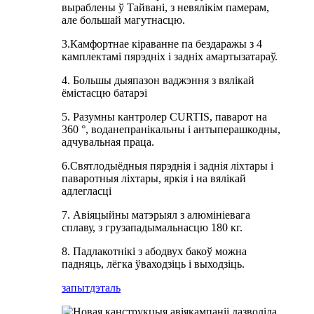
выраблены ў Тайвані, з невялікім памерам,
але большай магутнасцю.
3.Камфортнае кіраванне па бездаражы з 4
камплектамі пярэдніх і задніх амартызатараў.
4. Большы дыяпазон ваджэння з вялікай
ёмістасцю батарэі
5. Разумны кантролер CURTIS, паварот на
360 °, воданепранікальны і антыперашкодны,
адчувальная праца.
6.Святлодыёдныя пярэднія і заднія ліхтары і
паваротныя ліхтары, яркія і на вялікай
адлегласці
7. Авіяцыйны матэрыял з алюмініевага
сплаву, з грузападымальнасцю 180 кг.
8. Падлакотнікі з абодвух бакоў можна
падняць, лёгка ўваходзіць і выходзіць.
запыт
дэталь