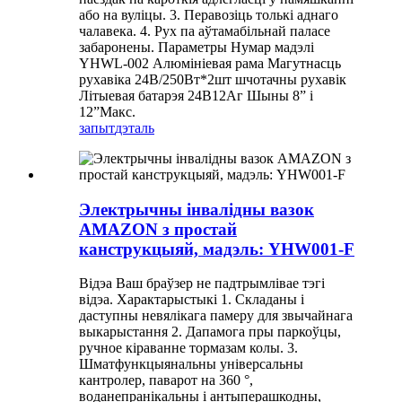
або на вуліцы. 3. Перавозіць толькі аднаго
чалавека. 4. Рух па аўтамабільнай паласе
забаронены. Параметры Нумар мадэлі
YHWL-002 Алюмініевая рама Магутнасць
рухавіка 24В/250Вт*2шт шчотачны рухавік
Літыевая батарэя 24В12Аг Шыны 8” і
12”Макс.
запыт
дэталь
Электрычны інвалідны вазок
AMAZON з простай
канструкцыяй, мадэль: YHW001-F
Відэа Ваш браўзер не падтрымлівае тэгі
відэа. Характарыстыкі 1. Складаны і
даступны невялікага памеру для звычайнага
выкарыстання 2. Дапамога пры паркоўцы,
ручное кіраванне тормазам колы. 3.
Шматфункцыянальны універсальны
кантролер, паварот на 360 °,
воданепранікальны і антыперашкодны,