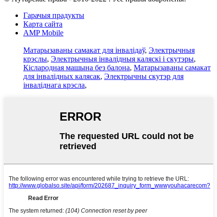
Гарачыя прадукты
Карта сайта
AMP Mobile
Матарызаваны самакат для інвалідаў
,
Электрычныя
крэслы
,
Электрычныя інвалідныя каляскі і скутэры
,
Кіслародная машына без балона
,
Матарызаваны самакат
для інвалідных калясак
,
Электрычны скутэр для
інваліднага крэсла
,