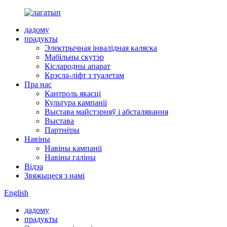
дадому
прадукты
Электрычная інвалідная каляска
Мабільны скутэр
Кіслародны апарат
Крэсла-ліфт з туалетам
Пра нас
Кантроль якасці
Культура кампаніі
Выстава майстэрняў і абсталявання
Выстава
Партнёры
Навіны
Навіны кампаніі
Навіны галіны
Відэа
Звяжыцеся з намі
English
дадому
прадукты