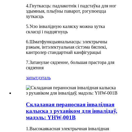
4.Гнуткасць: падлакотнік і падстаўка для ног
здымныя, плыўны паварот, рэгулюецца
хуткасць
5.Усю інвалідную каляску можна хутка
скласці і падцягнуць
6.Шматфункцыянальнасць: электрычны
рэжым, інтэлектуальная сістэма бяспекі,
кантролер стандартнай канфігурацыі
7.Затанулае сядзенне, большая прастора для
сядзення
запыт
дэталь
Складаная пераносная інвалідная
калыска з рухавіком для інвалідаў,
мадэль: YHW-001B
1.Высокаякасная электрычная інвалідная