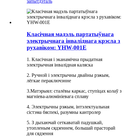
запыт
дэталь
Класічная мадэль партатыўнага
электрычнага інваліднага крэсла з
рухавіком: YHW-001E
1. Класічная і эканамічна прыдатная
электрычная інвалідная каляска
2. Ручной і электрычны двайны рэжым,
лёгкае пераключэнне
3.Матэрыял: сталёвы каркас, ступіцах колаў з
магніева-алюмініевага сплаву
4. Электрычны рэжым, інтэлектуальная
сістэма бяспекі, разумны кантролер
5. З дыхаючай сеткаватай падушкай,
утопленым сядзеннем, большай прасторай
для сядзення