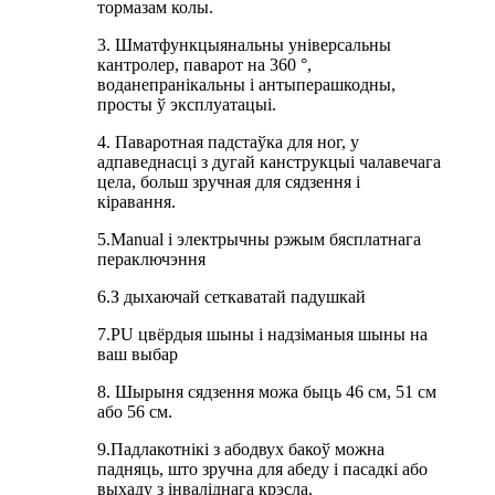
тормазам колы.
3. Шматфункцыянальны універсальны
кантролер, паварот на 360 °,
воданепранікальны і антыперашкодны,
просты ў эксплуатацыі.
4. Паваротная падстаўка для ног, у
адпаведнасці з дугай канструкцыі чалавечага
цела, больш зручная для сядзення і
кіравання.
5.Manual і электрычны рэжым бясплатнага
пераключэння
6.З дыхаючай сеткаватай падушкай
7.PU цвёрдыя шыны і надзіманыя шыны на
ваш выбар
8. Шырыня сядзення можа быць 46 см, 51 см
або 56 см.
9.Падлакотнікі з абодвух бакоў можна
падняць, што зручна для абеду і пасадкі або
выхаду з інваліднага крэсла.