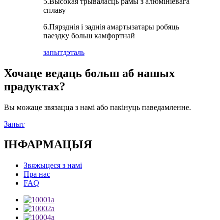
5.Высокая трываласць рамы з алюмініевага
сплаву
6.Пярэднія і заднія амартызатары робяць
паездку больш камфортнай
запыт
дэталь
Хочаце ведаць больш аб нашых
прадуктах?
Вы можаце звязацца з намі або пакінуць паведамленне.
Запыт
ІНФАРМАЦЫЯ
Звяжыцеся з намі
Пра нас
FAQ