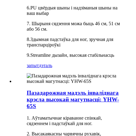
6.PU цвёрдыя шыны і надзіманыя шыны на
ваш выбар
7. Шырыня сядзення можа быць 46 см, 51 см
або 56 см.
8.Здымная падстаўка для ног, зручная для
транспарціроўкі
9.Streamline дызайн, высокая стабільнасць
запыт
дэталь
Пазадарожная мадэль інваліднага
крэсла высокай магутнасці: YHW-
65S
1. Аўтаматычнае кіраванне спінкай,
сядзеннем і падстаўкай для ног.
2. Высакаякасны чарвячны рухавік,