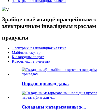
Электрычная інвалідная каляска
Зрабіце сваё жыццё прасцейшым з
электрычным інвалідным крэслам
прадукты
Электрычная інвалідная каляска
Мабільны скутэр
Кіслародны апарат
Крэсла-ліфт з туалетам
Пярэдні прывад для...
Складаны матарызаваны ж...