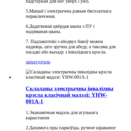
падстаўкай для ног уверх і ўніз.
5.Manual і электрычны рэжым бясплатнага
пераключэння.
6.Дадатковая цвёрдая шына з ПУ і
надзіманая шына.
7. Падлакотнікі з абодвух бакоў можна
падняць, што зручна для абеду, а таксама для
пасадкі або выхаду з інваліднага крэсла.
запыт
дэталь
Складаны электрычны інвалідны
крэсла класічнай мадэлі: YHW-
001A-1
1.Эканамічная мадэль для агульнага
карыстання
2.Дапамога пры паркоўцы, ручное кіраванне