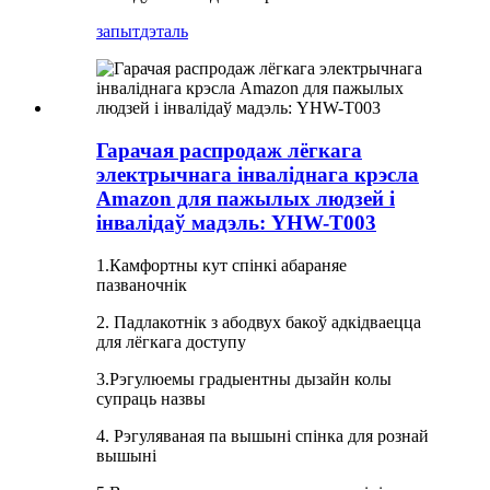
запыт
дэталь
Гарачая распродаж лёгкага
электрычнага інваліднага крэсла
Amazon для пажылых людзей і
інвалідаў мадэль: YHW-T003
1.Камфортны кут спінкі абараняе
пазваночнік
2. Падлакотнік з абодвух бакоў адкідваецца
для лёгкага доступу
3.Рэгулюемы градыентны дызайн колы
супраць назвы
4. Рэгуляваная па вышыні спінка для рознай
вышыні