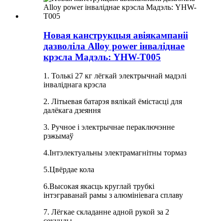
Новая канструкцыя авіякампаніі
дазволіла Alloy power інваліднае
крэсла Мадэль: YHW-T005
1. Толькі 27 кг лёгкай электрычнай мадэлі
інваліднага крэсла
2. Літыевая батарэя вялікай ёмістасці для
далёкага дзеяння
3. Ручное і электрычнае пераключэнне
рэжымаў
4.Інтэлектуальны электрамагнітны тормаз
5.Цвёрдае кола
6.Высокая якасць круглай трубкі
інтэграванай рамы з алюмініевага сплаву
7. Лёгкае складанне адной рукой за 2
секунды