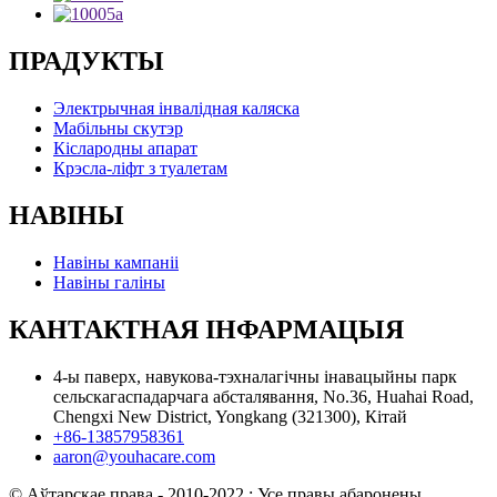
ПРАДУКТЫ
Электрычная інвалідная каляска
Мабільны скутэр
Кіслародны апарат
Крэсла-ліфт з туалетам
НАВІНЫ
Навіны кампаніі
Навіны галіны
КАНТАКТНАЯ ІНФАРМАЦЫЯ
4-ы паверх, навукова-тэхналагічны інавацыйны парк
сельскагаспадарчага абсталявання, No.36, Huahai Road,
Chengxi New District, Yongkang (321300), Кітай
+86-13857958361
aaron@youhacare.com
© Аўтарскае права - 2010-2022 : Усе правы абаронены.