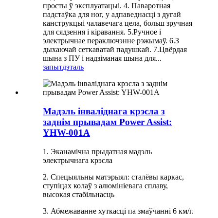
просты ў эксплуатацыі. 4. Паваротная
падстаўка для ног, у адпаведнасці з дугай
канструкцыі чалавечага цела, больш зручная
для сядзення і кіравання. 5.Ручное і
электрычнае пераключэнне рэжымаў. 6.З
дыхаючай сеткаватай падушкай. 7.Цвёрдая
шына з ПУ і надзіманая шына для...
запыт
дэталь
Мадэль інваліднага крэсла з
заднім прывадам Power Assist:
YHW-001A
1. Эканамічна прыдатная мадэль
электрычнага крэсла
2. Спецыяльны матэрыял: сталёвы каркас,
ступіцах колаў з алюмініевага сплаву,
высокая стабільнасць
3. Абмежаванне хуткасці па змаўчанні 6 км/г.