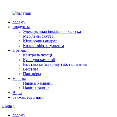
дадому
прадукты
Электрычная інвалідная каляска
Мабільны скутэр
Кіслародны апарат
Крэсла-ліфт з туалетам
Пра нас
Кантроль якасці
Культура кампаніі
Выстава майстэрняў і абсталявання
Выстава
Партнёры
Навіны
Навіны кампаніі
Навіны галіны
Відэа
Звяжыцеся з намі
English
дадому