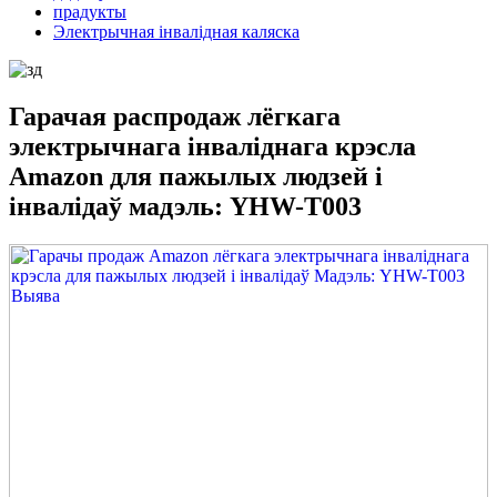
прадукты
Электрычная інвалідная каляска
Гарачая распродаж лёгкага
электрычнага інваліднага крэсла
Amazon для пажылых людзей і
інвалідаў мадэль: YHW-T003