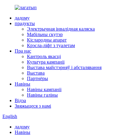
дадому
прадукты
Электрычная інвалідная каляска
Мабільны скутэр
Кіслародны апарат
Крэсла-ліфт з туалетам
Пра нас
Кантроль якасці
Культура кампаніі
Выстава майстэрняў і абсталявання
Выстава
Партнёры
Навіны
Навіны кампаніі
Навіны галіны
Відэа
Звяжыцеся з намі
English
дадому
Навіны