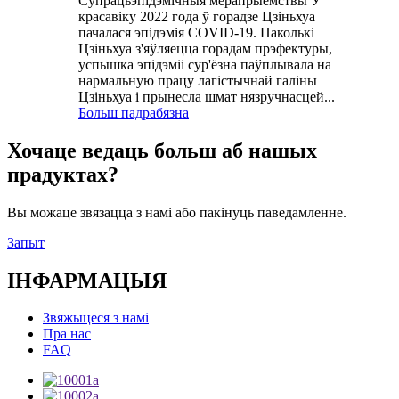
Супрацьэпідэмічныя мерапрыемствы У
красавіку 2022 года ў горадзе Цзіньхуа
пачалася эпідэмія COVID-19. Паколькі
Цзіньхуа з'яўляецца горадам прэфектуры,
успышка эпідэміі сур'ёзна паўплывала на
нармальную працу лагістычнай галіны
Цзіньхуа і прынесла шмат нязручнасцей...
Больш падрабязна
Хочаце ведаць больш аб нашых
прадуктах?
Вы можаце звязацца з намі або пакінуць паведамленне.
Запыт
ІНФАРМАЦЫЯ
Звяжыцеся з намі
Пра нас
FAQ