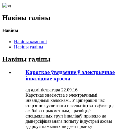
Навіны галіны
Навіны
Навіны кампаніі
Навіны галіны
Навіны галіны
Кароткае ўвядзенне ў электрычнае
інваліднае крэсла
ад адміністратара 22.09.16
Кароткае знаёмства з электрычнымі
інваліднымі каляскамі. У цяперашні час
старэнне сусветнага насельніцтва з'яўляецца
асабліва прыкметным, і развіццё
спецыяльных груп інвалідаў прывяло да
дыверсіфікаванага попыту індустрыі аховы
здароўя пажылых людзей і рынку