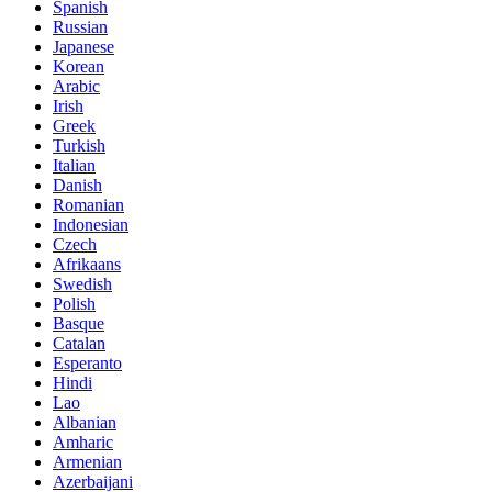
Spanish
Russian
Japanese
Korean
Arabic
Irish
Greek
Turkish
Italian
Danish
Romanian
Indonesian
Czech
Afrikaans
Swedish
Polish
Basque
Catalan
Esperanto
Hindi
Lao
Albanian
Amharic
Armenian
Azerbaijani