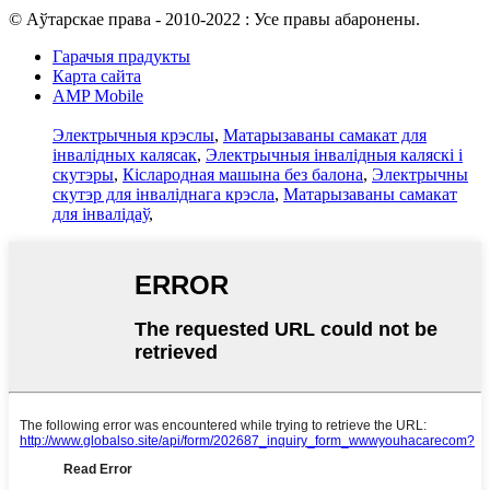
© Аўтарскае права - 2010-2022 : Усе правы абаронены.
Гарачыя прадукты
Карта сайта
AMP Mobile
Электрычныя крэслы
,
Матарызаваны самакат для
інвалідных калясак
,
Электрычныя інвалідныя каляскі і
скутэры
,
Кіслародная машына без балона
,
Электрычны
скутэр для інваліднага крэсла
,
Матарызаваны самакат
для інвалідаў
,