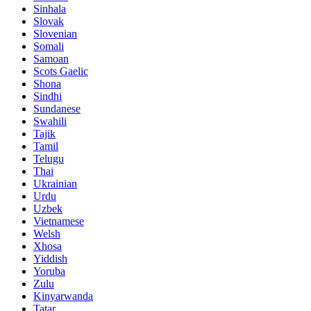
Sinhala
Slovak
Slovenian
Somali
Samoan
Scots Gaelic
Shona
Sindhi
Sundanese
Swahili
Tajik
Tamil
Telugu
Thai
Ukrainian
Urdu
Uzbek
Vietnamese
Welsh
Xhosa
Yiddish
Yoruba
Zulu
Kinyarwanda
Tatar