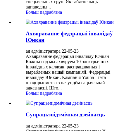
спецыяльных груп. Як забяспечыць
адпаведны...
Больш падрабязна
Ахвяраванне федэрацыі інвалідаў
Юнкан
ад адміністратара 22-05-23
Ахвяраванне федэрацыі інвалідаў Юнкан
Кожны год мы ахвяруем 10 электрычных
інвалідных калясак, распрацаваных і
вырабленых нашай кампаніяй, Федэрацыі
інвалідаў Юнкан. Кампанія Youha - гэта
прадпрыемства з пачуццём сацыяльнай
адказнасці. Што...
Больш падрабязна
Супрацьэпідэмічная дзейнасць
ад адміністратара 22-05-23