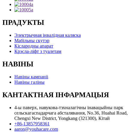
ПРАДУКТЫ
Электрычная інвалідная каляска
Мабільны скутэр
Кіслародны апарат
Крэсла-ліфт з туалетам
НАВІНЫ
Навіны кампаніі
Навіны галіны
КАНТАКТНАЯ ІНФАРМАЦЫЯ
4-ы паверх, навукова-тэхналагічны інавацыйны парк
сельскагаспадарчага абсталявання, No.36, Huahai Road,
Chengxi New District, Yongkang (321300), Кітай
+86-13857958361
aaron@youhacare.com