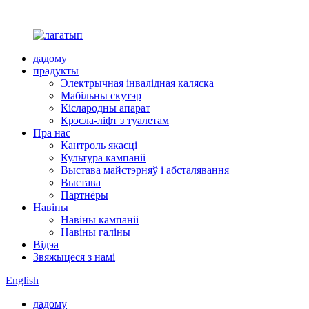
дадому
прадукты
Электрычная інвалідная каляска
Мабільны скутэр
Кіслародны апарат
Крэсла-ліфт з туалетам
Пра нас
Кантроль якасці
Культура кампаніі
Выстава майстэрняў і абсталявання
Выстава
Партнёры
Навіны
Навіны кампаніі
Навіны галіны
Відэа
Звяжыцеся з намі
English
дадому