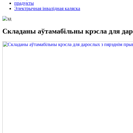
прадукты
Электрычная інвалідная каляска
Складаны аўтамабільны крэсла для да