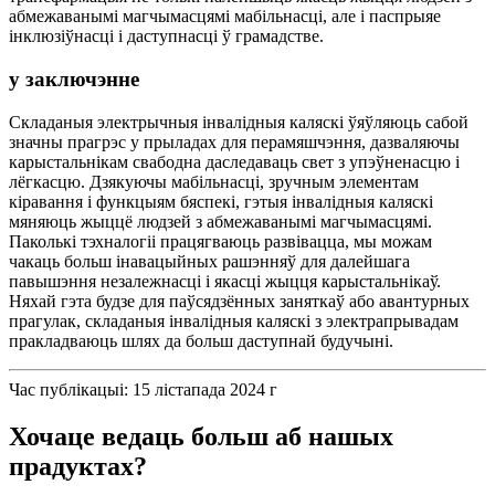
абмежаванымі магчымасцямі мабільнасці, але і паспрыяе
інклюзіўнасці і даступнасці ў грамадстве.
у заключэнне
Складаныя электрычныя інвалідныя каляскі ўяўляюць сабой
значны прагрэс у прыладах для перамяшчэння, дазваляючы
карыстальнікам свабодна даследаваць свет з упэўненасцю і
лёгкасцю. Дзякуючы мабільнасці, зручным элементам
кіравання і функцыям бяспекі, гэтыя інвалідныя каляскі
мяняюць жыццё людзей з абмежаванымі магчымасцямі.
Паколькі тэхналогіі працягваюць развівацца, мы можам
чакаць больш інавацыйных рашэнняў для далейшага
павышэння незалежнасці і якасці жыцця карыстальнікаў.
Няхай гэта будзе для паўсядзённых заняткаў або авантурных
прагулак, складаныя інвалідныя каляскі з электрапрывадам
пракладваюць шлях да больш даступнай будучыні.
Час публікацыі: 15 лістапада 2024 г
Хочаце ведаць больш аб нашых
прадуктах?