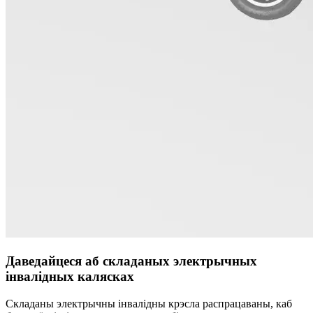
Даведайцеся аб складаных электрычных
інвалідных калясках
Складаны электрычны інвалідны крэсла распрацаваны, каб