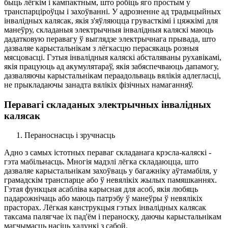
быць лёгкім і кампактным, што робіць яго простым у
транспарціроўцы і захоўванні. У адрозненне ад традыцыйных
інвалідных калясак, якія з'яўляюцца грувасткімі і цяжкімі для
манеўру, складаныя электрычныя інвалідныя каляскі маюць
дадатковую перавагу ў выглядзе электрычнага прывада, што
дазваляе карыстальнікам з лёгкасцю перасякаць розныя
мясцовасці. Гэтыя інвалідныя каляскі абсталяваны рухавікамі,
якія працуюць ад акумулятараў, якія забяспечваюць дапамогу,
дазваляючы карыстальнікам пераадольваць вялікія адлегласці,
не прыкладаючы занадта вялікіх фізічных намаганняў.
Перавагі складаных электрычных інвалідных
калясак
Пераноснасць і зручнасць
Адно з самых істотных пераваг складанага крэсла-каляскі -
гэта мабільнасць. Многія мадэлі лёгка складаюцца, што
дазваляе карыстальнікам захоўваць у багажніку аўтамабіля, у
грамадскім транспарце або ў невялікіх жылых памяшканнях.
Гэтая функцыя асабліва карысная для асоб, якія любяць
падарожнічаць або маюць патрэбу ў манеўры ў невялікіх
прасторах. Лёгкая канструкцыя гэтых інвалідных калясак
таксама палягчае іх пад'ём і пераноску, даючы карыстальнікам
магчымасць насіць хадункі з сабой.