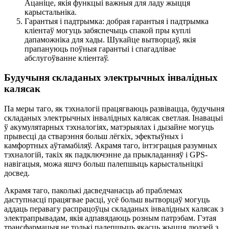
Ацаніце, якія функцыі важныя для ладу жыцця
карыстальніка.
Гарантыя і падтрымка: добрая гарантыя і падтрымка
кліентаў могуць забяспечыць спакой пры куплі
дапаможніка для хады. Шукайце вытворцаў, якія
прапануюць поўныя гарантыі і спагадлівае
абслугоўванне кліентаў.
Будучыня складаных электрычных інвалідных
калясак
Па меры таго, як тэхналогіі працягваюць развівацца, будучыня
складаных электрычных інвалідных калясак светлая. Інавацыі
ў акумулятарных тэхналогіях, матэрыялах і дызайне могуць
прывесці да стварэння больш лёгкіх, эфектыўных і
камфортных аўтамабіляў. Акрамя таго, інтэграцыя разумных
тэхналогій, такіх як падключэнне да прыкладанняў і GPS-
навігацыя, можа яшчэ больш палепшыць карыстальніцкі
досвед.
Акрамя таго, паколькі дасведчанасць аб праблемах
даступнасці працягвае расці, усё больш вытворцаў могуць
аддаць перавагу распрацоўцы складаных інвалідных калясак з
электрапрывадам, якія адпавядаюць розным патрэбам. Гэтая
трансфармацыя не толькі палепшыць якасць жыцця людзей з