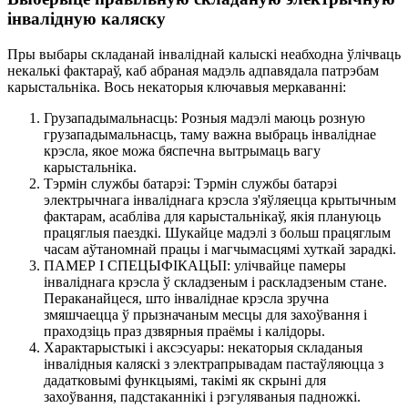
інвалідную каляску
Пры выбары складанай інваліднай калыскі неабходна ўлічваць
некалькі фактараў, каб абраная мадэль адпавядала патрэбам
карыстальніка. Вось некаторыя ключавыя меркаванні:
Грузападымальнасць: Розныя мадэлі маюць розную
грузападымальнасць, таму важна выбраць інваліднае
крэсла, якое можа бяспечна вытрымаць вагу
карыстальніка.
Тэрмін службы батарэі: Тэрмін службы батарэі
электрычнага інваліднага крэсла з'яўляецца крытычным
фактарам, асабліва для карыстальнікаў, якія плануюць
працяглыя паездкі. Шукайце мадэлі з больш працяглым
часам аўтаномнай працы і магчымасцямі хуткай зарадкі.
ПАМЕР І СПЕЦЫФІКАЦЫІ: улічвайце памеры
інваліднага крэсла ў складзеным і раскладзеным стане.
Пераканайцеся, што інваліднае крэсла зручна
змяшчаецца ў прызначаным месцы для захоўвання і
праходзіць праз дзвярныя праёмы і калідоры.
Характарыстыкі і аксэсуары: некаторыя складаныя
інвалідныя каляскі з электрапрывадам пастаўляюцца з
дадатковымі функцыямі, такімі як скрыні для
захоўвання, падстаканнікі і рэгуляваныя падножкі.