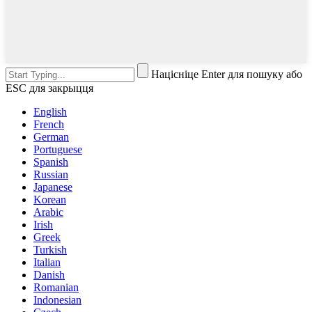
Націсніце Enter для пошуку або
ESC для закрыцця
English
French
German
Portuguese
Spanish
Russian
Japanese
Korean
Arabic
Irish
Greek
Turkish
Italian
Danish
Romanian
Indonesian