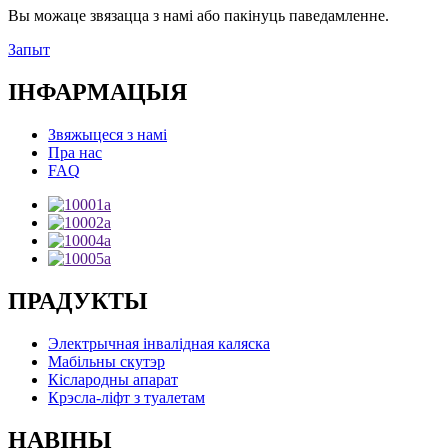
Вы можаце звязацца з намі або пакінуць паведамленне.
Запыт
ІНФАРМАЦЫЯ
Звяжыцеся з намі
Пра нас
FAQ
ПРАДУКТЫ
Электрычная інвалідная каляска
Мабільны скутэр
Кіслародны апарат
Крэсла-ліфт з туалетам
НАВІНЫ