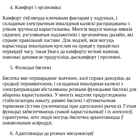
Камфорт і эрганоміка
Камфорт з'яўляецца ключавым фактарам у хадунках, і
складаныя электрычныя інвалідныя каляскі распрацаваны з
улікам зручнасці карыстальніка. Многія мадэлі маюць мяккія
сядзенні, рэгуляваныя падлакотнікі і эрганамічны дызайн, які
спрыяе правільнай паставе. Для людзей, якія могуць
карыстацца інвалідным крэслам на працягу працяглых
перыядаў часу, такая ўвага да камфорту вельмі важная,
паколькі дапамагае прадухіліць дыскамфорт і пролежні.
Функцыі бяспекі
Бяспека мае першараднае значэнне, калі справа даходзіць да
сродкаў перамяшчэння, і складаныя інвалідныя каляскі з
электрапрывадам абсталяваны рознымі функцыямі бяспекі для
абароны карыстальніка. У многіх мадэлях прадугледжаны
стабилизаторы накату, рамяні бяспекі і аўтаматычная
тармазная сістэма (уключаецца пры адпусканні рычага). Гэтыя
функцыі забяспечваюць спакой карыстальнікаў і іх апекуноў,
гарантуючы, што людзі могуць бяспечна арыентавацца ў
навакольным асяроддзі.
Адаптавацца да розных мясцовасцяў