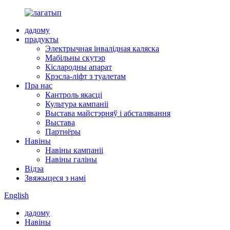
дадому
прадукты
Электрычная інвалідная каляска
Мабільны скутэр
Кіслародны апарат
Крэсла-ліфт з туалетам
Пра нас
Кантроль якасці
Культура кампаніі
Выстава майстэрняў і абсталявання
Выстава
Партнёры
Навіны
Навіны кампаніі
Навіны галіны
Відэа
Звяжыцеся з намі
English
дадому
Навіны