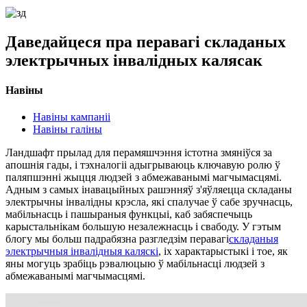
Даведайцеся пра перавагі складаных
электрычных інвалідных калясак
Навіны
Навіны кампаніі
Навіны галіны
Ландшафт прылад для перамяшчэння істотна змяніўся за
апошнія гады, і тэхналогіі адыгрываюць ключавую ролю ў
паляпшэнні жыцця людзей з абмежаванымі магчымасцямі.
Адным з самых інавацыйных рашэнняў з'яўляецца складаны
электрычны інвалідны крэсла, які спалучае ў сабе зручнасць,
мабільнасць і пашыраныя функцыі, каб забяспечыць
карыстальнікам большую незалежнасць і свабоду. У гэтым
блогу мы больш падрабязна разгледзім перавагі
складаныя
электрычныя інвалідныя каляскі
, іх характарыстыкі і тое, як
яны могуць зрабіць рэвалюцыю ў мабільнасці людзей з
абмежаванымі магчымасцямі.