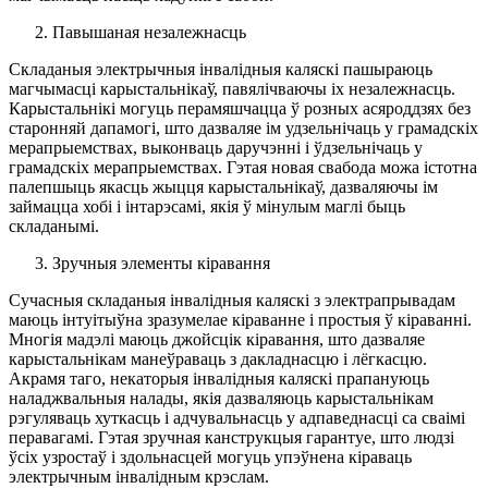
Павышаная незалежнасць
Складаныя электрычныя інвалідныя каляскі пашыраюць
магчымасці карыстальнікаў, павялічваючы іх незалежнасць.
Карыстальнікі могуць перамяшчацца ў розных асяроддзях без
старонняй дапамогі, што дазваляе ім удзельнічаць у грамадскіх
мерапрыемствах, выконваць даручэнні і ўдзельнічаць у
грамадскіх мерапрыемствах. Гэтая новая свабода можа істотна
палепшыць якасць жыцця карыстальнікаў, дазваляючы ім
займацца хобі і інтарэсамі, якія ў мінулым маглі быць
складанымі.
Зручныя элементы кіравання
Сучасныя складаныя інвалідныя каляскі з электрапрывадам
маюць інтуітыўна зразумелае кіраванне і простыя ў кіраванні.
Многія мадэлі маюць джойсцік кіравання, што дазваляе
карыстальнікам манеўраваць з дакладнасцю і лёгкасцю.
Акрамя таго, некаторыя інвалідныя каляскі прапануюць
наладжвальныя налады, якія дазваляюць карыстальнікам
рэгуляваць хуткасць і адчувальнасць у адпаведнасці са сваімі
перавагамі. Гэтая зручная канструкцыя гарантуе, што людзі
ўсіх узростаў і здольнасцей могуць упэўнена кіраваць
электрычным інвалідным крэслам.