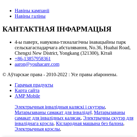
Навіны кампаніі
Навіны галіны
КАНТАКТНАЯ ІНФАРМАЦЫЯ
4-ы паверх, навукова-тэхналагічны інавацыйны парк
сельскагаспадарчага абсталявання, No.36, Huahai Road,
Chengxi New District, Yongkang (321300), Кітай
+86-13857958361
aaron@youhacare.com
© Аўтарскае права - 2010-2022 : Усе правы абаронены.
Гарачыя прадукты
Карта сайта
AMP Mobile
Электрычныя інвалідныя каляскі і скутэры
,
Матарызаваны самакат для інвалідаў
,
Матарызаваны
самакат для інвалідных калясак
,
Электрычны скутэр для
інваліднага крэсла
,
Кіслародная машына без балона
,
Электрычныя крэслы
,