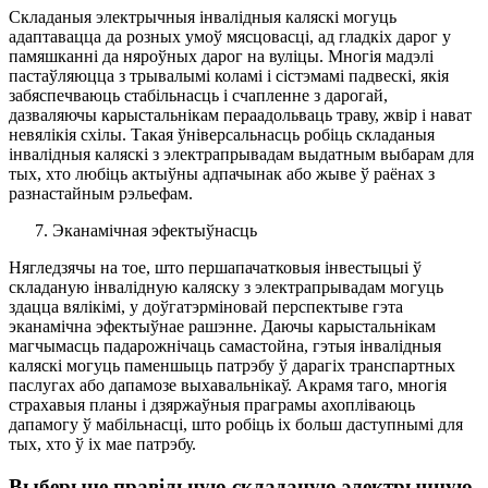
Складаныя электрычныя інвалідныя каляскі могуць
адаптавацца да розных умоў мясцовасці, ад гладкіх дарог у
памяшканні да няроўных дарог на вуліцы. Многія мадэлі
пастаўляюцца з трывалымі коламі і сістэмамі падвескі, якія
забяспечваюць стабільнасць і счапленне з дарогай,
дазваляючы карыстальнікам пераадольваць траву, жвір і нават
невялікія схілы. Такая ўніверсальнасць робіць складаныя
інвалідныя каляскі з электрапрывадам выдатным выбарам для
тых, хто любіць актыўны адпачынак або жыве ў раёнах з
разнастайным рэльефам.
Эканамічная эфектыўнасць
Нягледзячы на ​​тое, што першапачатковыя інвестыцыі ў
складаную інвалідную каляску з электрапрывадам могуць
здацца вялікімі, у доўгатэрміновай перспектыве гэта
эканамічна эфектыўнае рашэнне. Даючы карыстальнікам
магчымасць падарожнічаць самастойна, гэтыя інвалідныя
каляскі могуць паменшыць патрэбу ў дарагіх транспартных
паслугах або дапамозе выхавальнікаў. Акрамя таго, многія
страхавыя планы і дзяржаўныя праграмы ахопліваюць
дапамогу ў мабільнасці, што робіць іх больш даступнымі для
тых, хто ў іх мае патрэбу.
Выберыце правільную складаную электрычную