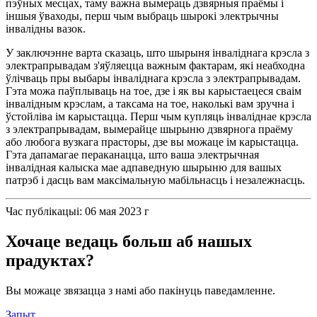
пэўных месцах, таму важна вымераць дзвярныя праёмы і
іншыя ўваходы, перш чым выбраць шырокі электрычны
інвалідны вазок.
У заключэнне варта сказаць, што шырыня інваліднага крэсла з
электрапрывадам з'яўляецца важным фактарам, які неабходна
ўлічваць пры выбары інваліднага крэсла з электрапрывадам.
Гэта можа паўплываць на тое, дзе і як вы карыстаецеся сваім
інвалідным крэслам, а таксама на тое, наколькі вам зручна і
ўстойліва ім карыстацца. Перш чым купляць інваліднае крэсла
з электрапрывадам, вымерайце шырыню дзвярнога праёму
або любога вузкага прасторы, дзе вы можаце ім карыстацца.
Гэта дапамагае пераканацца, што ваша электрычная
інвалідная калыска мае адпаведную шырыню для вашых
патрэб і дасць вам максімальную мабільнасць і незалежнасць.
Час публікацыі: 06 мая 2023 г
Хочаце ведаць больш аб нашых
прадуктах?
Вы можаце звязацца з намі або пакінуць паведамленне.
Запыт