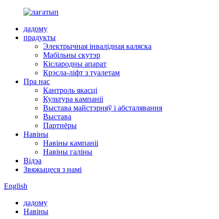
дадому
прадукты
Электрычная інвалідная каляска
Мабільны скутэр
Кіслародны апарат
Крэсла-ліфт з туалетам
Пра нас
Кантроль якасці
Культура кампаніі
Выстава майстэрняў і абсталявання
Выстава
Партнёры
Навіны
Навіны кампаніі
Навіны галіны
Відэа
Звяжыцеся з намі
English
дадому
Навіны