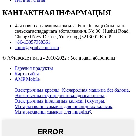
КАНТАКТНАЯ ІНФАРМАЦЫЯ
4-ы паверх, навукова-тэхналагічны інавацыйны парк
сельскагаспадарчага абсталявання, No.36, Huahai Road,
Chengxi New District, Yongkang (321300), Кітай
+86-13857958361
aaron@youhacare.com
© Аўтарскае права - 2010-2022 : Усе правы абаронены.
Гарачыя прадукты
Карта сайта
AMP Mobile
Электрычныя крэслы
,
Кіслародная машына без балона
,
Электрычны скутэр для інваліднага крэсла
,
Электрычныя інвалідныя каляскі і скутэры
,
Матарызаваны самакат для інвалідных калясак
,
Матарызаваны самакат для інвалідаў
,