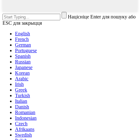
Націсніце Enter для пошуку або
ESC для закрыцця
English
French
German
Portuguese
Spanish
Russian
Japanese
Korean
Arabic
Irish
Greek
Turkish
Italian
Danish
Romanian
Indonesian
Czech
Afrikaans
Swedish