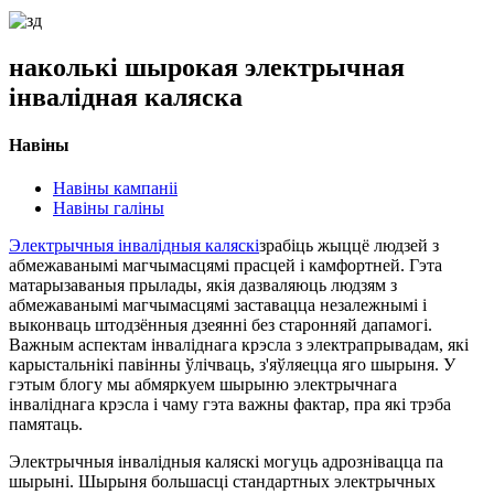
наколькі шырокая электрычная
інвалідная каляска
Навіны
Навіны кампаніі
Навіны галіны
Электрычныя інвалідныя каляскі
зрабіць жыццё людзей з
абмежаванымі магчымасцямі прасцей і камфортней. Гэта
матарызаваныя прылады, якія дазваляюць людзям з
абмежаванымі магчымасцямі заставацца незалежнымі і
выконваць штодзённыя дзеянні без старонняй дапамогі.
Важным аспектам інваліднага крэсла з электрапрывадам, які
карыстальнікі павінны ўлічваць, з'яўляецца яго шырыня. У
гэтым блогу мы абмяркуем шырыню электрычнага
інваліднага крэсла і чаму гэта важны фактар, пра які трэба
памятаць.
Электрычныя інвалідныя каляскі могуць адрознівацца па
шырыні. Шырыня большасці стандартных электрычных