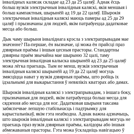
інвалідных калясак складае ад 23 да 25 цаляў. Аднак ёсць
больш вузкія электрычныя інвалідныя каляскі, якія меншыя і
больш кампактныя, шырынёй ад 19 да 22 цаляў. Шырокія
электрычныя інвалідныя каляскі маюць памеры ад 25 да 29
цаляў і прызначаны для людзей, якім патрабуецца дадатковае
месца або больш.
Дык чаму шырыня інваліднага крэсла з электрапрывадам мае
значэнне? Па-першае, ён вызначае, ці можа ён прайсці праз
дзвярныя праёмы і іншыя цесныя прасторы. Стандартны
дзвярны праём звычайна мае шырыню 32 цалі, таму
электрычная інвалідная калыска шырынёй ад 23 да 25 цаляў
можа лёгка праехаць. Тым не менш, вузкія электрычныя
інвалідныя каляскі шырынёй ад 19 да 22 цаляў могуць
змясціцца нават у вузкія дзвярныя праёмы, што робіць іх
ідэальнымі для выкарыстання ў невялікіх кватэрах або дамах.
Шырокія інвалідныя каляскі з электрапрывадам, з іншага боку,
прызначаныя для людзей, якім патрабуецца больш месца для
сядзення або месца для ног. Дадатковая шырыня таксама
забяспечвае лепшую стабільнасць і падтрымку для
карыстальнікаў, якім гэта неабходна. Аднак важна адзначыць,
што шырокія інвалідныя каляскі з электрапрывадам могуць не
праехаць праз вузкія дзвярныя праёмы, калідоры або іншыя
абмежаваныя прасторы. Гэта можа ўскладніць навігацыю ў