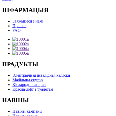
ІНФАРМАЦЫЯ
Звяжыцеся з намі
Пра нас
FAQ
ПРАДУКТЫ
Электрычная інвалідная каляска
Мабільны скутэр
Кіслародны апарат
Крэсла-ліфт з туалетам
НАВІНЫ
Навіны кампаніі
Навіны галіны