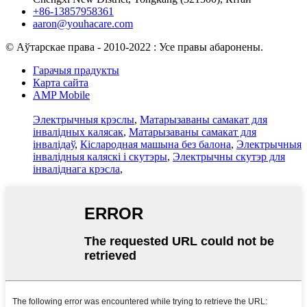
+86-13857958361
aaron@youhacare.com
© Аўтарскае права - 2010-2022 : Усе правы абаронены.
Гарачыя прадукты
Карта сайта
AMP Mobile
Электрычныя крэслы
,
Матарызаваны самакат для
інвалідных калясак
,
Матарызаваны самакат для
інвалідаў
,
Кіслародная машына без балона
,
Электрычныя
інвалідныя каляскі і скутэры
,
Электрычны скутэр для
інваліднага крэсла
,