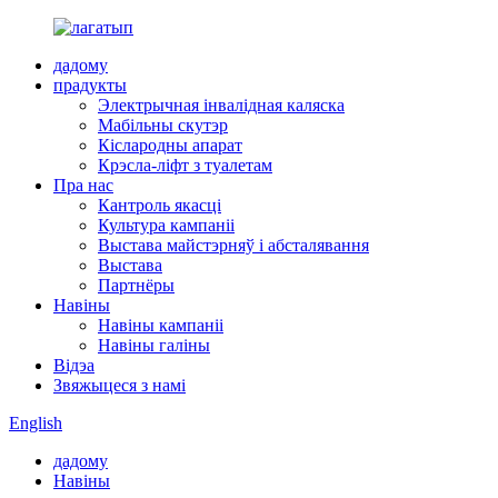
дадому
прадукты
Электрычная інвалідная каляска
Мабільны скутэр
Кіслародны апарат
Крэсла-ліфт з туалетам
Пра нас
Кантроль якасці
Культура кампаніі
Выстава майстэрняў і абсталявання
Выстава
Партнёры
Навіны
Навіны кампаніі
Навіны галіны
Відэа
Звяжыцеся з намі
English
дадому
Навіны