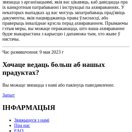
звязацца з арганізацыямі, якія вас цікавяць, каб даведацца пра
іх канкрэтныя патрабаванні і інструкцыі па ахвяраваннях. У
некаторых выпадках ад вас могуць запатрабаваць прад'явіць
дакументы, якія пацвярджаюць права ўласнасці, або
праверыць інваліднае крэсла перад ахвяраваннем. Прымаючы
гэтыя меры, вы можаце пераканацца, што ваша ахвяраванне
будзе выкарыстана з карысцю і дапаможа тым, хто жыве ў
нястачы.
Час размяшчэння: 9 мая 2023 г
Хочаце ведаць больш аб нашых
прадуктах?
Вы можаце звязацца з намі або пакінуць паведамленне.
Запыт
ІНФАРМАЦЫЯ
Звяжыцеся з намі
Пра нас
FAQ