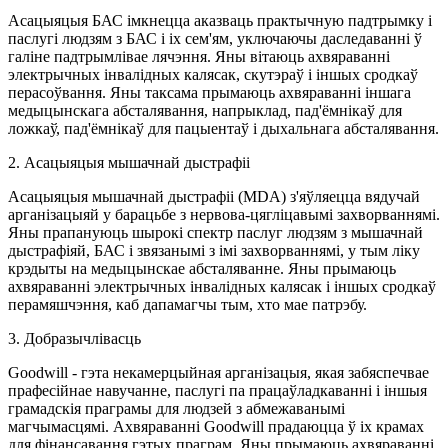
Асацыяцыя БАС імкнецца аказваць практычную падтрымку і
паслугі людзям з БАС і іх сем'ям, уключаючы даследаванні ў
галіне падтрымлівае лячэння. Яны вітаюць ахвяраванні
электрычных інвалідных калясак, скутэраў і іншых сродкаў
перасоўвання. Яны таксама прымаюць ахвяраванні іншага
медыцынскага абсталявання, напрыклад, пад'ёмнікаў для
ложкаў, пад'ёмнікаў для пацыентаў і дыхальнага абсталявання.
2. Асацыяцыя мышачнай дыстрафіі
Асацыяцыя мышачнай дыстрафіі (MDA) з'яўляецца вядучай
арганізацыяй у барацьбе з нервова-цягліцавымі захворваннямі.
Яны прапануюць шырокі спектр паслуг людзям з мышачнай
дыстрафіяй, БАС і звязанымі з імі захворваннямі, у тым ліку
крэдыты на медыцынскае абсталяванне. Яны прымаюць
ахвяраванні электрычных інвалідных калясак і іншых сродкаў
перамяшчэння, каб дапамагчы тым, хто мае патрэбу.
3. Добразычлівасць
Goodwill - гэта некамерцыйная арганізацыя, якая забяспечвае
прафесійнае навучанне, паслугі па працаўладкаванні і іншыя
грамадскія праграмы для людзей з абмежаванымі
магчымасцямі. Ахвяраванні Goodwill прадаюцца ў іх крамах
для фінансавання гэтых праграм. Яны прымаюць ахвяраванні