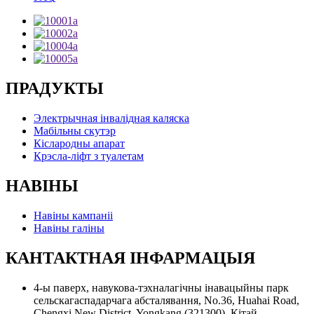
ПРАДУКТЫ
Электрычная інвалідная каляска
Мабільны скутэр
Кіслародны апарат
Крэсла-ліфт з туалетам
НАВІНЫ
Навіны кампаніі
Навіны галіны
КАНТАКТНАЯ ІНФАРМАЦЫЯ
4-ы паверх, навукова-тэхналагічны інавацыйны парк
сельскагаспадарчага абсталявання, No.36, Huahai Road,
Chengxi New District, Yongkang (321300), Кітай