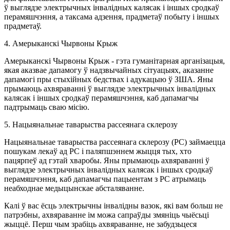
ў выглядзе электрычных інвалідных калясак і іншых сродкаў
перамяшчэння, а таксама адзення, прадметаў побыту і іншых
прадметаў.
4. Амерыканскі Чырвоны Крыж
Амерыканскі Чырвоны Крыж - гэта гуманітарная арганізацыя,
якая аказвае дапамогу ў надзвычайных сітуацыях, аказанне
дапамогі пры стыхійных бедствах і адукацыю ў ЗША. Яны
прымаюць ахвяраванні ў выглядзе электрычных інвалідных
калясак і іншых сродкаў перамяшчэння, каб дапамагчы
падтрымаць сваю місію.
5. Нацыянальнае таварыства рассеянага склерозу
Нацыянальнае таварыства рассеянага склерозу (РС) займаецца
пошукам лекаў ад РС і паляпшэннем жыцця тых, хто
пацярпеў ад гэтай хваробы. Яны прымаюць ахвяраванні ў
выглядзе электрычных інвалідных калясак і іншых сродкаў
перамяшчэння, каб дапамагчы пацыентам з РС атрымаць
неабходнае медыцынскае абсталяванне.
Калі ў вас ёсць электрычны інвалідны вазок, які вам больш не
патрэбны, ахвяраванне ім можа сапраўды змяніць чыёсьці
жыццё. Перш чым зрабіць ахвяраванне, не забудзьцеся