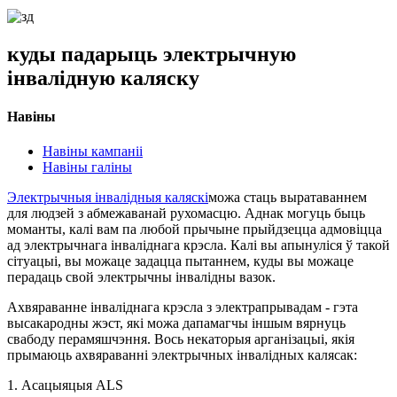
куды падарыць электрычную
інвалідную каляску
Навіны
Навіны кампаніі
Навіны галіны
Электрычныя інвалідныя каляскі
можа стаць выратаваннем
для людзей з абмежаванай рухомасцю. Аднак могуць быць
моманты, калі вам па любой прычыне прыйдзецца адмовіцца
ад электрычнага інваліднага крэсла. Калі вы апынуліся ў такой
сітуацыі, вы можаце задацца пытаннем, куды вы можаце
перадаць свой электрычны інвалідны вазок.
Ахвяраванне інваліднага крэсла з электрапрывадам - ​​гэта
высакародны жэст, які можа дапамагчы іншым вярнуць
свабоду перамяшчэння. Вось некаторыя арганізацыі, якія
прымаюць ахвяраванні электрычных інвалідных калясак:
1. Асацыяцыя ALS