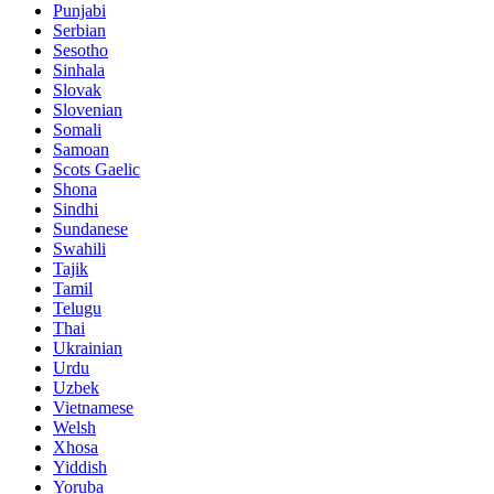
Punjabi
Serbian
Sesotho
Sinhala
Slovak
Slovenian
Somali
Samoan
Scots Gaelic
Shona
Sindhi
Sundanese
Swahili
Tajik
Tamil
Telugu
Thai
Ukrainian
Urdu
Uzbek
Vietnamese
Welsh
Xhosa
Yiddish
Yoruba